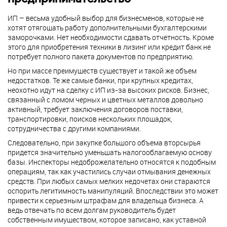
ИП – весьма удобный выбор для бизнесменов, которые не
хотят отягощать работу дополнительными бухгалтерскими
заморочками. Нет необходимости сдавать отчетность. Кроме
этого для приобретения техники в лизинг или кредит банк не
потребует полного пакета документов по предприятию.
Но при массе преимуществ существует и такой же объем
недостатков. Те же самые банки, при крупных кредитах,
неохотно идут на сделку с ИП из-за высоких рисков. Бизнес,
связанный с ломом черных и цветных металлов довольно
активный, требует заключения договоров поставки,
транспортировки, поисков нескольких площадок,
сотрудничества с другими компаниями.
Следовательно, при закупке большого объема вторсырья
придется значительно уменьшать налогооблагаемую основу
базы. Инспекторы недоброжелательно относятся к подобным
операциям, так как участились случаи отмывания денежных
средств. При любых самых мелких недочетах они стараются
оспорить легитимность манипуляций. Впоследствии это может
привести к серьезным штрафам для владельца бизнеса. А
ведь отвечать по всем долгам руководитель будет
собственным имуществом, которое записано, как уставной